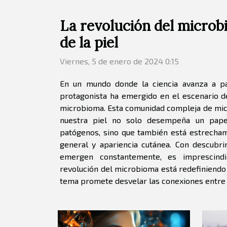
La revolución del microb
de la piel
Viernes, 5 de enero de 2024 0:15
En un mundo donde la ciencia avanza a pa
protagonista ha emergido en el escenario de
microbioma. Esta comunidad compleja de mic
nuestra piel no solo desempeña un pape
patógenos, sino que también está estrecham
general y apariencia cutánea. Con descubr
emergen constantemente, es imprescind
revolución del microbioma está redefiniendo l
tema promete desvelar las conexiones entre u