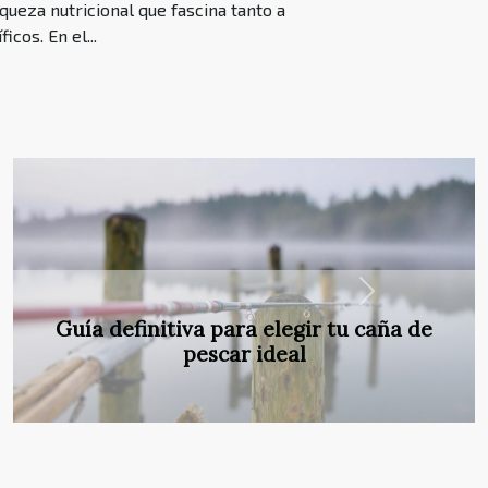
queza nutricional que fascina tanto a
cos. En el...
Next
El secreto nutricional de los alimentos
fermentados